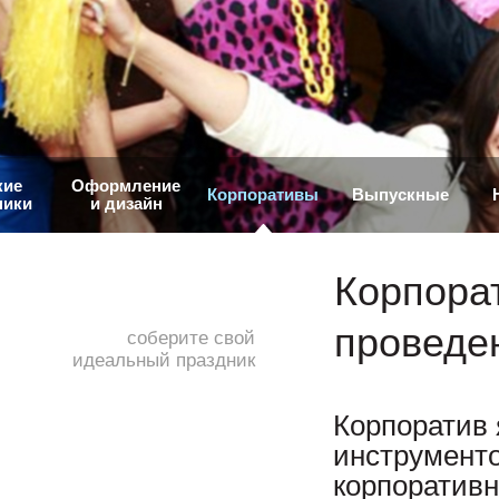
кие
Оформление
Корпоративы
Выпускные
ники
и дизайн
Корпора
проведе
соберите свой
идеальный праздник
Корпоратив 
инструменто
корпоратив