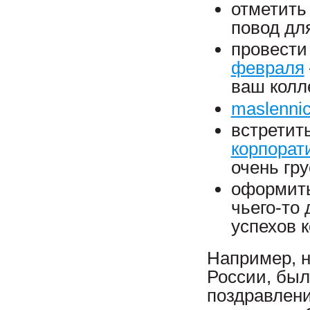
отметит
повод дл
провест
февраля
ваш колл
maslenni
встретит
корпорат
очень гру
оформит
чьего-то
успехов 
Например, н
России, был
поздравлени