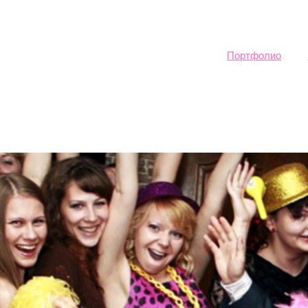
Sk
ma
co
Портфолио