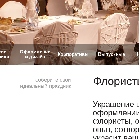
кие
Оформление
Корпоративы
Выпускные
ники
и дизайн
Флорист
соберите свой
идеальный праздник
Украшение 
оформлении
флористы, о
опыт, сотво
украсит ваш