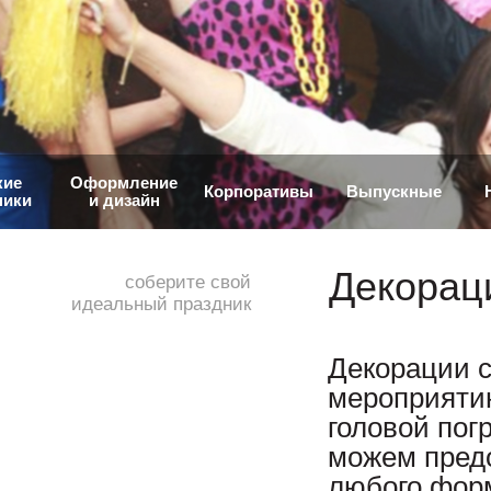
кие
Оформление
Корпоративы
Выпускные
ники
и дизайн
Декорац
соберите свой
идеальный праздник
Декорации 
мероприятию
головой пог
можем пред
любого форм