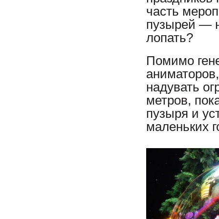
часть меро
пузырей — н
лопать?
Помимо ген
аниматоров,
надувать ог
метров, пок
пузыря и ус
маленьких г