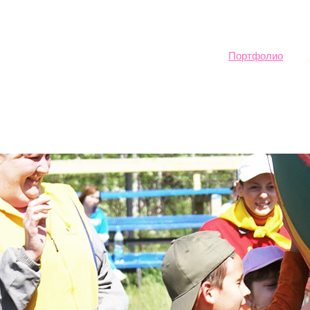
Sk
ma
co
Портфолио