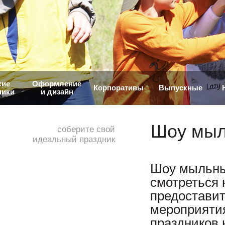
кие
Оформление
Корпоративы
Выпускные
ники
и дизайн
Шоу мыл
соберите свой
идеальный праздник
Шоу мыльны
смотреться 
предоставит
мероприятия
праздников 