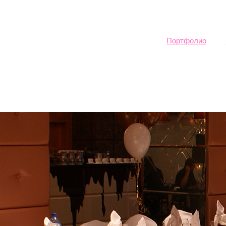
Sk
ma
co
Портфолио