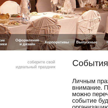
кие
Оформление
Корпоративы
Выпускные
ники
и дизайн
События
соберите свой
идеальный праздник
Личным пра
внимание. 
можно переч
событие буд
организаци