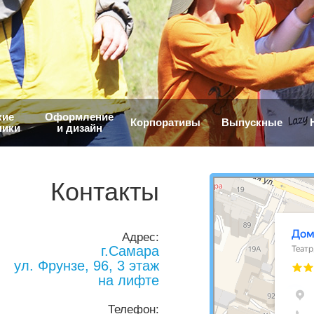
кие
Оформление
Корпоративы
Выпускные
ники
и дизайн
Контакты
Домик на крыше
Творческий кластер в Са
Организация и проведен
Адрес:
г.Самара
ул. Фрунзе, 96, 3 этаж
на лифте
Телефон: