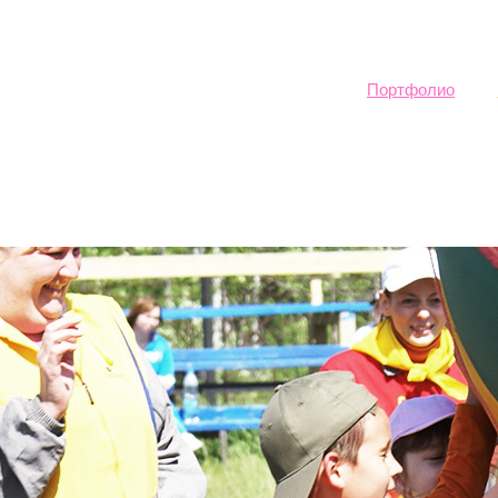
Sk
ma
co
Портфолио