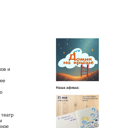
ков и
 ее
Наша афиша:
о
 театр
м
йное