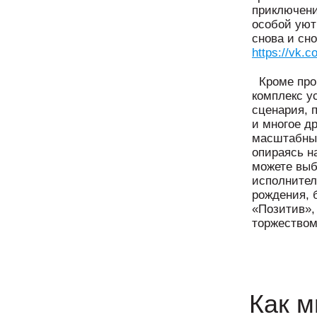
приключени
особой уют
снова и сно
https://vk.
Кроме пров
комплекс у
сценария, 
и многое д
масштабны
опираясь н
можете выб
исполнител
рождения, 
«Позитив»,
торжеством
Как 