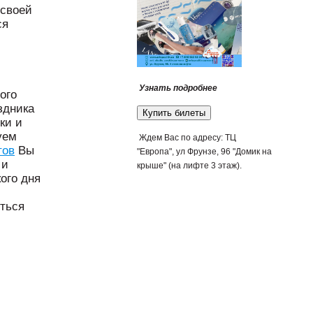
 своей
ся
Узнать подробнее
ого
здника
Купить билеты
ки и
уем
Ждем Вас по адресу: ТЦ
тов
Вы
"Европа", ул Фрунзе, 96 "Домик на
 и
крыше" (на лифте 3 этаж).
ого дня
иться