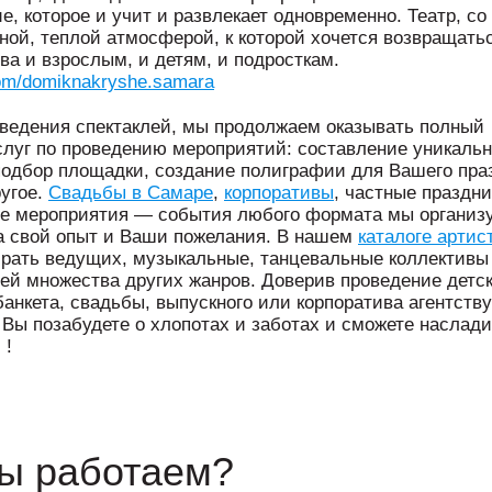
е, которое и учит и развлекает одновременно. Театр, со
ной, теплой атмосферой, к которой хочется возвращать
ва и взрослым, и детям, и подросткам.
com/domiknakryshe.samara
едения спектаклей, мы продолжаем оказывать полный
слуг по проведению мероприятий: составление уникальн
подбор площадки, создание полиграфии для Вашего пра
ругое.
Свадьбы в Самаре
,
корпоративы
, частные праздни
е мероприятия — события любого формата мы организ
а свой опыт и Ваши пожелания. В нашем
каталоге артис
рать ведущих, музыкальные, танцевальные коллективы
ей множества других жанров. Доверив проведение детск
банкета, свадьбы, выпускного или корпоратива агентству
 Вы позабудете о хлопотах и заботах и сможете наслад
 !
мы работаем?