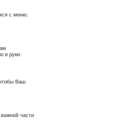
мся с меню,
Вам
о в руки.
 чтобы Ваш
 важной части