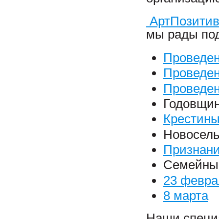
АртПозити
мы рады под
Проведен
Проведен
Проведе
Годовщи
Крестин
Новосел
Признани
Семейны
23 февра
8 марта
Наши специ