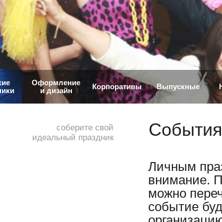
кие
Оформление
Корпоративы
Выпускные
ники
и дизайн
События
соберите свой
идеальный праздник
Личным пра
внимание. 
можно переч
событие буд
организаци