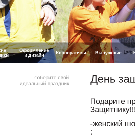
кие
Оформление
Корпоративы
Выпускные
ники
и дизайн
День за
соберите свой
идеальный праздник
Подарите п
Защитнику!!!
-женский шо
;