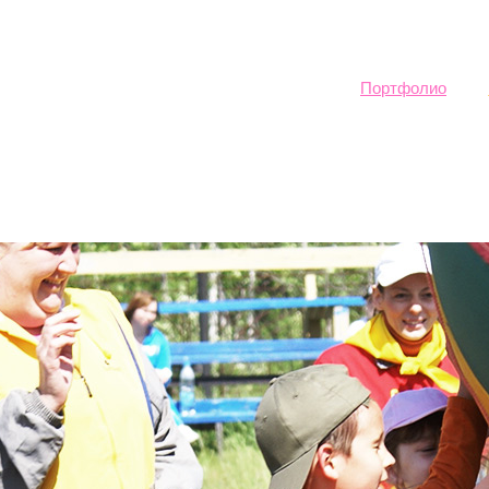
Sk
ma
co
Портфолио