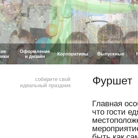
кие
Оформление
Корпоративы
Выпускные
ники
и дизайн
Фуршет
соберите свой
идеальный праздник
Главная осо
что гости е
местоположе
мероприятие
быть как са