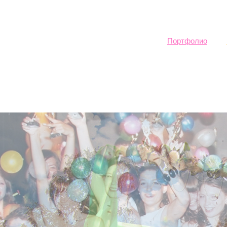
Sk
ma
co
Портфолио