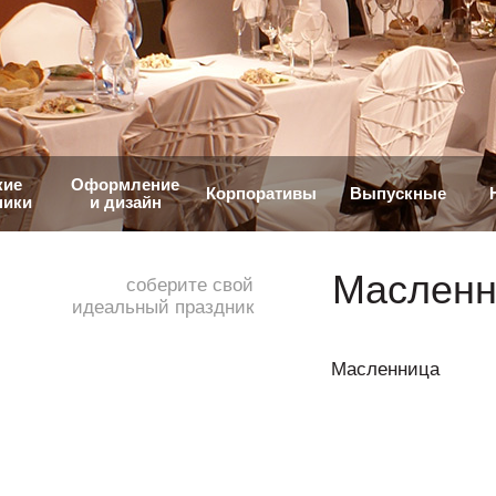
кие
Оформление
Корпоративы
Выпускные
ники
и дизайн
Масленн
соберите свой
идеальный праздник
Масленница