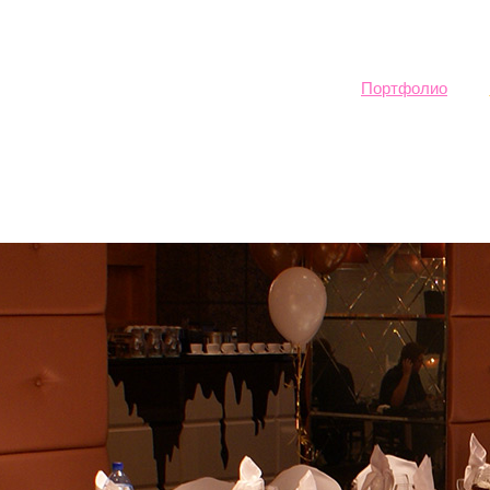
Sk
ma
co
Портфолио