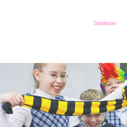
Sk
ma
co
Портфолио