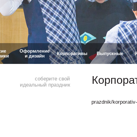
кие
Оформление
Корпоративы
Выпускные
ники
и дизайн
Корпора
соберите свой
идеальный праздник
prazdnik/korporativ