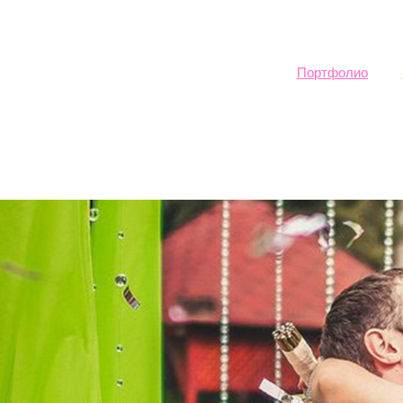
Sk
ma
co
Портфолио