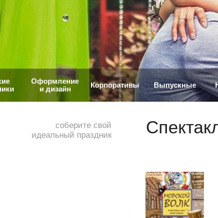
кие
Оформление
Корпоративы
Выпускные
ники
и дизайн
Спектакл
соберите свой
идеальный праздник