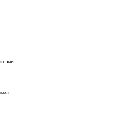
 и сами
льма