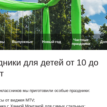
Частные
ивы
Выпускные
Новый год
Доп
праздники
ники для детей от 10 до
т
классников мы приготовили особые праздники:
сы от виджея MTV;
нка с Ханной Монтаной для самых стильных;