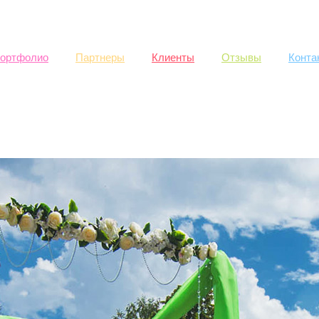
Skip to
main
content
ортфолио
Партнеры
Клиенты
Отзывы
Конта