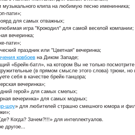
 музыкального клипа на любимую песню именинника;
оп-пати»;
оярд для самых отважных;
любимая игра "Крокодил" для самой веселой компании;
ая вечеринка;
ке-пати»;
ческий праздник или "Цветная" вечеринка;
чения ковбоев
на Диком Западе;
щий «Брейк-батл», на котором Вы не только посмотрите
кружительные (в прямом смысле этого слова) трюки, но
уете себя в качестве брейк-танцора;
терская вечеринка»;
дний герой» для самых смелых;
рная вечеринка» для самых модных;
ир-шоу
» для любителей страшно смешного юмора и фи
ки»;
Где? Когда? Зачем?!!!» для интеллектуалов.
е другое...