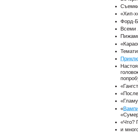
Съемки
«Хип-х
Форд-Б
Всеми 
Пижамн
«Карао
Темати
Приклю
Настоя
голово
попроб
«Гангс
«После
«Гламу
«
Вамп
«Сумер
«Что? 
и много