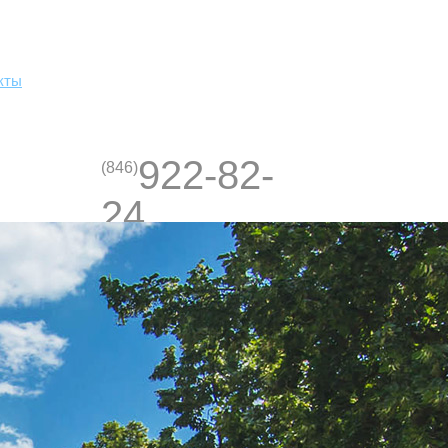
кты
922-82-
(846)
24