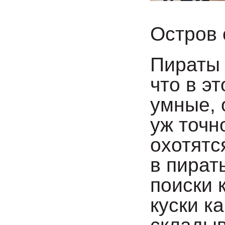
Остров 
Пираты 
что в э
умные, 
уж точн
охотятс
в пират
поиски 
куски к