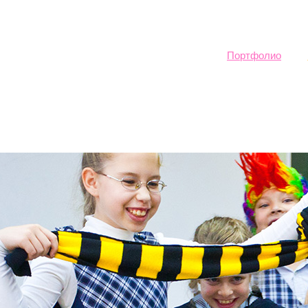
Sk
ma
co
Портфолио