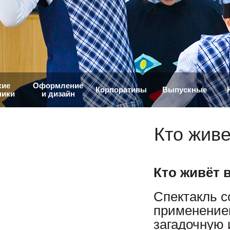
кие
Оформление
Корпоративы
Выпускные
ники
и дизайн
Кто живе
Кто живёт в
Спектакль с
применением
загадочную