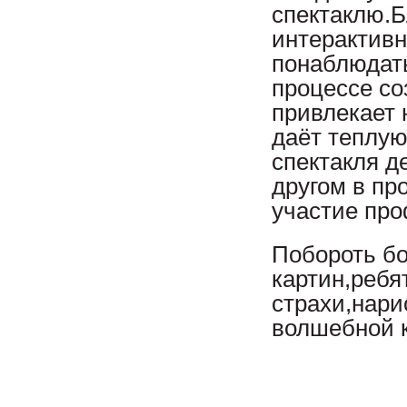
спектаклю.Б
интерактивн
понаблюдать
процессе со
привлекает 
даёт теплую
спектакля д
другом в пр
участие пр
Побороть б
картин,ребя
страхи,нари
волшебной к