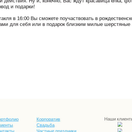
и действия. Ну и, конечно, Вас ждут красавица елка, 
овод и подарки!
такля в 16:00 Вы сможете поучаствовать в рождественск
ами для себя или в подарок близким милые шерстяные 
Наши клиент
ортфолио
Корпоратив
лиенты
Свадьба
онтакты
Частные праздники