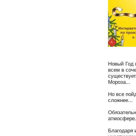
Новый Год 
всем в соче
существует
Мороза...
⠀
Но все пойд
сложнее...
⠀
Обязательн
атмосфере
⠀
Благодаря 