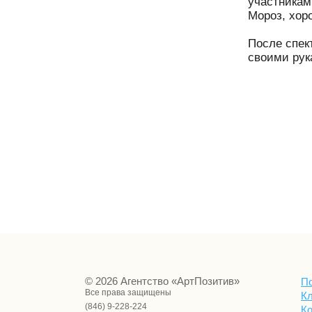
участникам
Мороз, хор
⠀
После спек
своими рук
⠀
⠀
⠀
© 2026 Агентство «АртПозитив»
П
Все права защищены
К
(846) 9-228-224
К