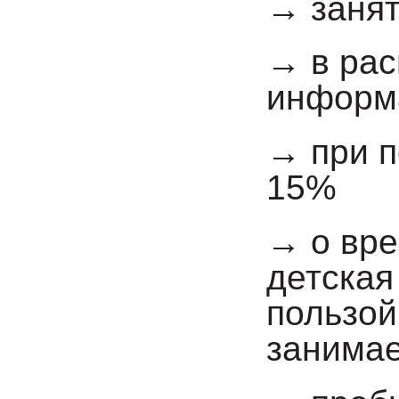
→ занят
→ в рас
информа
→ при п
15%
→ о вре
детская
пользой
занима